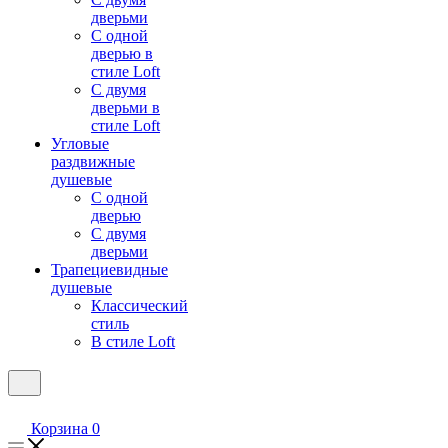
дверьми
С одной
дверью в
стиле Loft
С двумя
дверьми в
стиле Loft
Угловые
раздвижные
душевые
С одной
дверью
С двумя
дверьми
Трапециевидные
душевые
Классический
стиль
В стиле Loft
Корзина
0