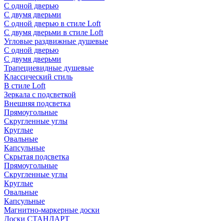
С одной дверью
С двумя дверьми
С одной дверью в стиле Loft
С двумя дверьми в стиле Loft
Угловые раздвижные душевые
С одной дверью
С двумя дверьми
Трапециевидные душевые
Классический стиль
В стиле Loft
Зеркала с подсветкой
Внешняя подсветка
Прямоугольные
Скругленные углы
Круглые
Овальные
Капсульные
Скрытая подсветка
Прямоугольные
Скругленные углы
Круглые
Овальные
Капсульные
Магнитно-маркерные доски
Доски СТАНДАРТ