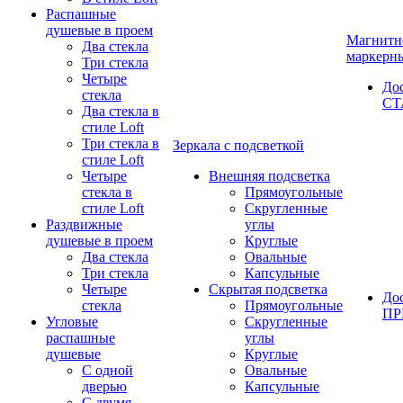
Распашные
душевые в проем
Магнитн
Два стекла
маркерн
Три стекла
Четыре
До
стекла
СТ
Два стекла в
стиле Loft
Три стекла в
Зеркала с подсветкой
стиле Loft
Четыре
Внешняя подсветка
стекла в
Прямоугольные
стиле Loft
Скругленные
Раздвижные
углы
душевые в проем
Круглые
Два стекла
Овальные
Три стекла
Капсульные
Четыре
Скрытая подсветка
До
стекла
Прямоугольные
П
Угловые
Скругленные
распашные
углы
душевые
Круглые
С одной
Овальные
дверью
Капсульные
С двумя