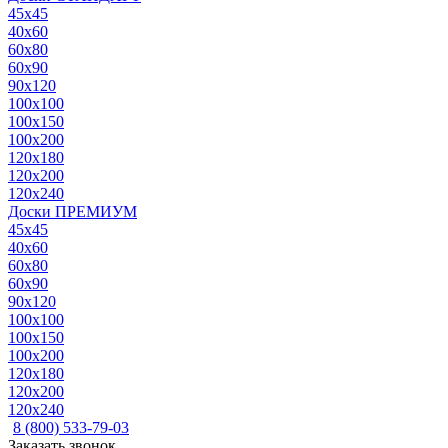
45x45
40x60
60x80
60x90
90x120
100x100
100x150
100x200
120x180
120x200
120x240
Доски ПРЕМИУМ
45x45
40x60
60x80
60x90
90x120
100x100
100x150
100x200
120x180
120x200
120x240
8 (800) 533-79-03
Заказать звонок