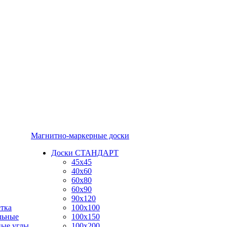
Магнитно-маркерные доски
Доски СТАНДАРТ
45x45
40x60
60x80
60x90
90x120
тка
100x100
льные
100x150
ные углы
100x200