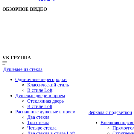
ОБЗОРНОЕ ВИДЕО
VK ГРУППА
Душевые из стекла
Одиночные перегородки
Классический стиль
В стиле Loft
Душевые двери в проем
Стеклянная дверь
В стиле Loft
Распашные душевые в проем
Зеркала с подсветкой
Два стекла
Три стекла
Внешняя подсве
Четыре стекла
Прямоуго
Два стекла в стиле Loft
Скруглен