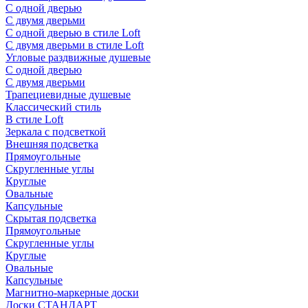
С одной дверью
С двумя дверьми
С одной дверью в стиле Loft
С двумя дверьми в стиле Loft
Угловые раздвижные душевые
С одной дверью
С двумя дверьми
Трапециевидные душевые
Классический стиль
В стиле Loft
Зеркала с подсветкой
Внешняя подсветка
Прямоугольные
Скругленные углы
Круглые
Овальные
Капсульные
Скрытая подсветка
Прямоугольные
Скругленные углы
Круглые
Овальные
Капсульные
Магнитно-маркерные доски
Доски СТАНДАРТ