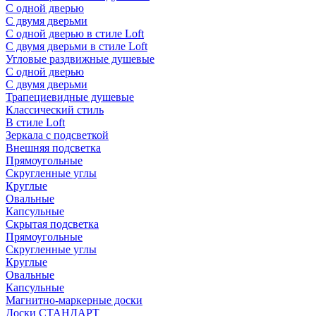
С одной дверью
С двумя дверьми
С одной дверью в стиле Loft
С двумя дверьми в стиле Loft
Угловые раздвижные душевые
С одной дверью
С двумя дверьми
Трапециевидные душевые
Классический стиль
В стиле Loft
Зеркала с подсветкой
Внешняя подсветка
Прямоугольные
Скругленные углы
Круглые
Овальные
Капсульные
Скрытая подсветка
Прямоугольные
Скругленные углы
Круглые
Овальные
Капсульные
Магнитно-маркерные доски
Доски СТАНДАРТ