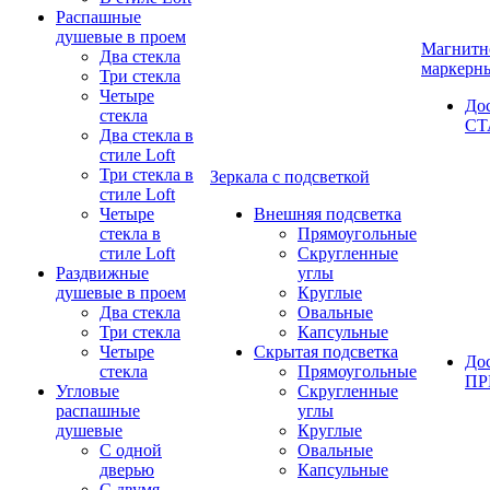
Распашные
душевые в проем
Магнитн
Два стекла
маркерн
Три стекла
Четыре
До
стекла
СТ
Два стекла в
стиле Loft
Три стекла в
Зеркала с подсветкой
стиле Loft
Четыре
Внешняя подсветка
стекла в
Прямоугольные
стиле Loft
Скругленные
Раздвижные
углы
душевые в проем
Круглые
Два стекла
Овальные
Три стекла
Капсульные
Четыре
Скрытая подсветка
До
стекла
Прямоугольные
П
Угловые
Скругленные
распашные
углы
душевые
Круглые
С одной
Овальные
дверью
Капсульные
С двумя