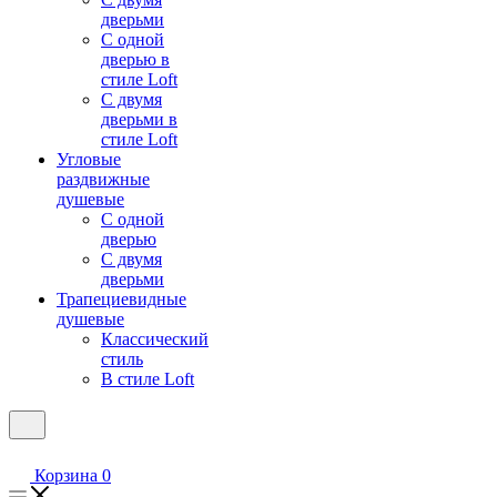
дверьми
С одной
дверью в
стиле Loft
С двумя
дверьми в
стиле Loft
Угловые
раздвижные
душевые
С одной
дверью
С двумя
дверьми
Трапециевидные
душевые
Классический
стиль
В стиле Loft
Корзина
0