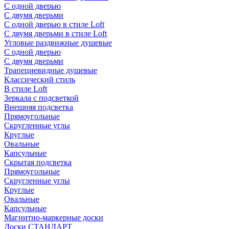
С одной дверью
С двумя дверьми
С одной дверью в стиле Loft
С двумя дверьми в стиле Loft
Угловые раздвижные душевые
С одной дверью
С двумя дверьми
Трапециевидные душевые
Классический стиль
В стиле Loft
Зеркала с подсветкой
Внешняя подсветка
Прямоугольные
Скругленные углы
Круглые
Овальные
Капсульные
Скрытая подсветка
Прямоугольные
Скругленные углы
Круглые
Овальные
Капсульные
Магнитно-маркерные доски
Доски СТАНДАРТ