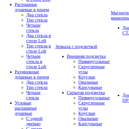
Распашные
душевые в проем
Магнитн
Два стекла
маркерн
Три стекла
Четыре
До
стекла
СТ
Два стекла в
стиле Loft
Три стекла в
Зеркала с подсветкой
стиле Loft
Четыре
Внешняя подсветка
стекла в
Прямоугольные
стиле Loft
Скругленные
Раздвижные
углы
душевые в проем
Круглые
Два стекла
Овальные
Три стекла
Капсульные
Четыре
Скрытая подсветка
До
стекла
Прямоугольные
П
Угловые
Скругленные
распашные
углы
душевые
Круглые
С одной
Овальные
дверью
Капсульные
С двумя