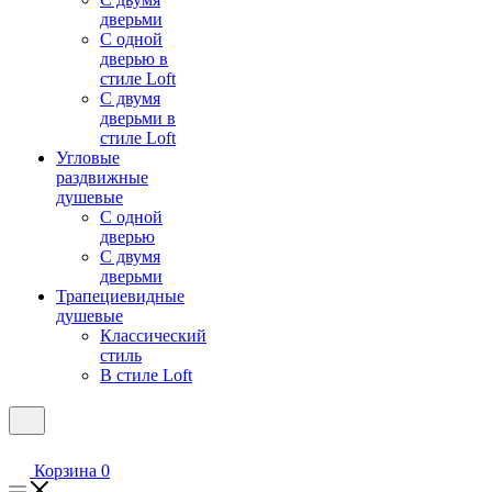
дверьми
С одной
дверью в
стиле Loft
С двумя
дверьми в
стиле Loft
Угловые
раздвижные
душевые
С одной
дверью
С двумя
дверьми
Трапециевидные
душевые
Классический
стиль
В стиле Loft
Корзина
0