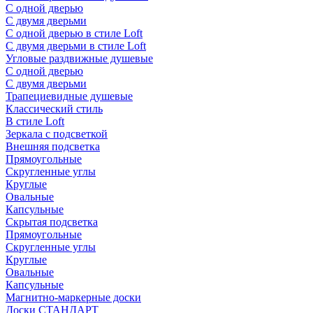
С одной дверью
С двумя дверьми
С одной дверью в стиле Loft
С двумя дверьми в стиле Loft
Угловые раздвижные душевые
С одной дверью
С двумя дверьми
Трапециевидные душевые
Классический стиль
В стиле Loft
Зеркала с подсветкой
Внешняя подсветка
Прямоугольные
Скругленные углы
Круглые
Овальные
Капсульные
Скрытая подсветка
Прямоугольные
Скругленные углы
Круглые
Овальные
Капсульные
Магнитно-маркерные доски
Доски СТАНДАРТ