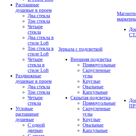
Распашные
душевые в проем
Магнитн
Два стекла
маркерн
Три стекла
Четыре
До
стекла
СТ
Два стекла в
стиле Loft
Три стекла в
Зеркала с подсветкой
стиле Loft
Четыре
Внешняя подсветка
стекла в
Прямоугольные
стиле Loft
Скругленные
Раздвижные
углы
душевые в проем
Круглые
Два стекла
Овальные
Три стекла
Капсульные
Четыре
Скрытая подсветка
До
стекла
Прямоугольные
П
Угловые
Скругленные
распашные
углы
душевые
Круглые
С одной
Овальные
дверью
Капсульные
С двумя