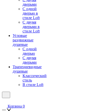
дверьми
С одной
дверью в
стиле Loft
С двумя
дверьми в
стиле Loft
Угловые
раздвижные
душевые
С одной
дверью
С двумя
дверьми
Трапециевидные
душевые
Классический
стиль
В стиле Loft
Корзина
0