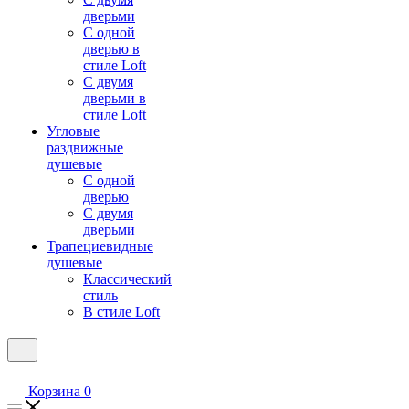
дверьми
С одной
дверью в
стиле Loft
С двумя
дверьми в
стиле Loft
Угловые
раздвижные
душевые
С одной
дверью
С двумя
дверьми
Трапециевидные
душевые
Классический
стиль
В стиле Loft
Корзина
0