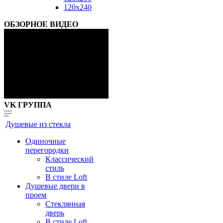
120x240
ОБЗОРНОЕ ВИДЕО
VK ГРУППА
Душевые из стекла
Одиночные
перегородки
Классический
стиль
В стиле Loft
Душевые двери в
проем
Стеклянная
дверь
В стиле Loft