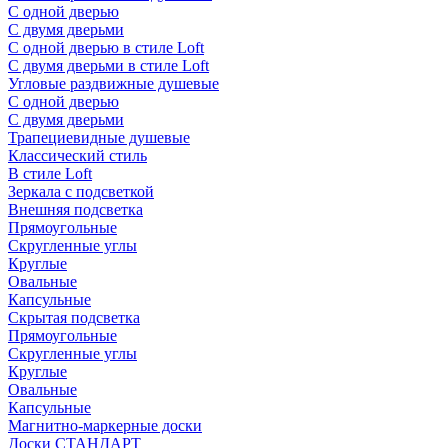
С одной дверью
С двумя дверьми
С одной дверью в стиле Loft
С двумя дверьми в стиле Loft
Угловые раздвижные душевые
С одной дверью
С двумя дверьми
Трапециевидные душевые
Классический стиль
В стиле Loft
Зеркала с подсветкой
Внешняя подсветка
Прямоугольные
Скругленные углы
Круглые
Овальные
Капсульные
Скрытая подсветка
Прямоугольные
Скругленные углы
Круглые
Овальные
Капсульные
Магнитно-маркерные доски
Доски СТАНДАРТ