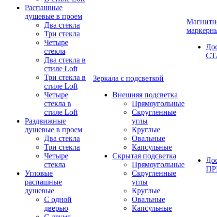
Распашные
душевые в проем
Магнитн
Два стекла
маркерн
Три стекла
Четыре
До
стекла
СТ
Два стекла в
стиле Loft
Три стекла в
Зеркала с подсветкой
стиле Loft
Четыре
Внешняя подсветка
стекла в
Прямоугольные
стиле Loft
Скругленные
Раздвижные
углы
душевые в проем
Круглые
Два стекла
Овальные
Три стекла
Капсульные
Четыре
Скрытая подсветка
До
стекла
Прямоугольные
П
Угловые
Скругленные
распашные
углы
душевые
Круглые
С одной
Овальные
дверью
Капсульные
С двумя