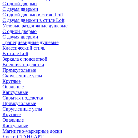
С одной дверью
С двумя дверьми
С одной дверью в стиле Loft
С двумя дверьми в стиле Loft
Угловые раздвижные душевые
С одной дверью
С двумя дверьми
Трапециевидные душевые
Классический стиль
В стиле Loft
Зеркала с подсветкой
Внешняя подсветка
Прямоугольные
Скругленные углы
Круглые
Овальные
Капсульные
Скрытая подсветка
Прямоугольные
Скругленные углы
Круглые
Овальные
Капсульные
Магнитно-маркерные доски
Доски СТАНДАРТ