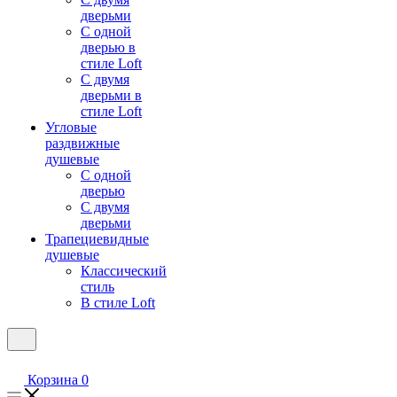
дверьми
С одной
дверью в
стиле Loft
С двумя
дверьми в
стиле Loft
Угловые
раздвижные
душевые
С одной
дверью
С двумя
дверьми
Трапециевидные
душевые
Классический
стиль
В стиле Loft
Корзина
0