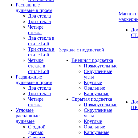
Распашные
душевые в проем
Магнитн
Два стекла
маркерн
Три стекла
Четыре
До
стекла
СТ
Два стекла в
стиле Loft
Три стекла в
Зеркала с подсветкой
стиле Loft
Четыре
Внешняя подсветка
стекла в
Прямоугольные
стиле Loft
Скругленные
Раздвижные
углы
душевые в проем
Круглые
Два стекла
Овальные
Три стекла
Капсульные
Четыре
Скрытая подсветка
До
стекла
Прямоугольные
П
Угловые
Скругленные
распашные
углы
душевые
Круглые
С одной
Овальные
дверью
Капсульные
С двумя