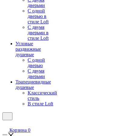
дверьми
С одной
дверью в
стиле Loft
С двумя
дверьми в
стиле Loft
Угловые
раздвижные
душевые
С одной
дверью
С двумя
дверьми
Трапециевидные
душевые
Классический
стиль
В стиле Loft
Корзина
0