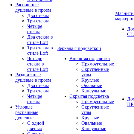
Распашные
душевые в проем
Магнитн
Два стекла
маркерн
Три стекла
Четыре
До
стекла
СТ
Два стекла в
стиле Loft
Три стекла в
Зеркала с подсветкой
стиле Loft
Четыре
Внешняя подсветка
стекла в
Прямоугольные
стиле Loft
Скругленные
Раздвижные
углы
душевые в проем
Круглые
Два стекла
Овальные
Три стекла
Капсульные
Четыре
Скрытая подсветка
До
стекла
Прямоугольные
П
Угловые
Скругленные
распашные
углы
душевые
Круглые
С одной
Овальные
дверью
Капсульные
С двумя