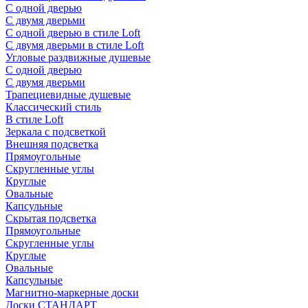
С одной дверью
С двумя дверьми
С одной дверью в стиле Loft
С двумя дверьми в стиле Loft
Угловые раздвижные душевые
С одной дверью
С двумя дверьми
Трапециевидные душевые
Классический стиль
В стиле Loft
Зеркала с подсветкой
Внешняя подсветка
Прямоугольные
Скругленные углы
Круглые
Овальные
Капсульные
Скрытая подсветка
Прямоугольные
Скругленные углы
Круглые
Овальные
Капсульные
Магнитно-маркерные доски
Доски СТАНДАРТ