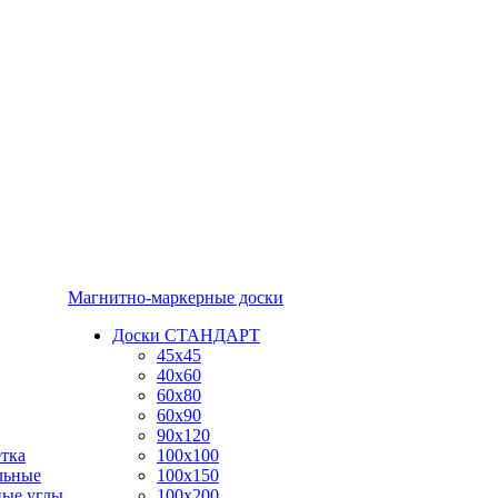
Магнитно-маркерные доски
Доски СТАНДАРТ
45x45
40x60
60x80
60x90
90x120
тка
100x100
льные
100x150
ные углы
100x200