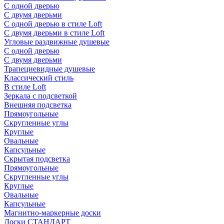
С одной дверью
С двумя дверьми
С одной дверью в стиле Loft
С двумя дверьми в стиле Loft
Угловые раздвижные душевые
С одной дверью
С двумя дверьми
Трапециевидные душевые
Классический стиль
В стиле Loft
Зеркала с подсветкой
Внешняя подсветка
Прямоугольные
Скругленные углы
Круглые
Овальные
Капсульные
Скрытая подсветка
Прямоугольные
Скругленные углы
Круглые
Овальные
Капсульные
Магнитно-маркерные доски
Доски СТАНДАРТ