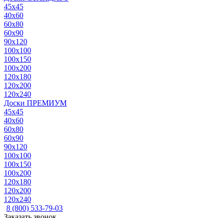
45x45
40x60
60x80
60x90
90x120
100x100
100x150
100x200
120x180
120x200
120x240
Доски ПРЕМИУМ
45x45
40x60
60x80
60x90
90x120
100x100
100x150
100x200
120x180
120x200
120x240
8 (800) 533-79-03
Заказать звонок