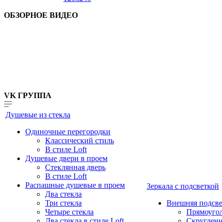
ОБЗОРНОЕ ВИДЕО
VK ГРУППА
Душевые из стекла
Одиночные перегородки
Классический стиль
В стиле Loft
Душевые двери в проем
Стеклянная дверь
В стиле Loft
Распашные душевые в проем
Зеркала с подсветкой
Два стекла
Три стекла
Внешняя подсве
Четыре стекла
Прямоуго
Два стекла в стиле Loft
Скруглен