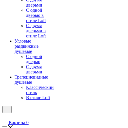
дверьми
С одной
дверью в
стиле Loft
С двумя
дверьми в
стиле Loft
Угловые
раздвижные
душевые
С одной
дверью
С двумя
дверьми
Трапециевидные
душевые
Классический
стиль
В стиле Loft
Корзина
0