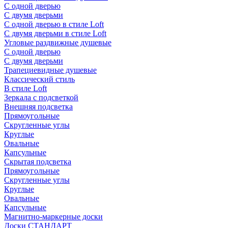
С одной дверью
С двумя дверьми
С одной дверью в стиле Loft
С двумя дверьми в стиле Loft
Угловые раздвижные душевые
С одной дверью
С двумя дверьми
Трапециевидные душевые
Классический стиль
В стиле Loft
Зеркала с подсветкой
Внешняя подсветка
Прямоугольные
Скругленные углы
Круглые
Овальные
Капсульные
Скрытая подсветка
Прямоугольные
Скругленные углы
Круглые
Овальные
Капсульные
Магнитно-маркерные доски
Доски СТАНДАРТ