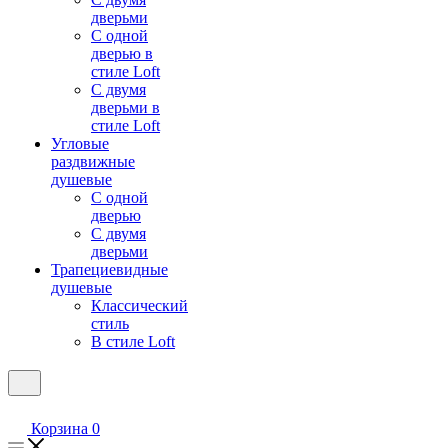
дверьми
С одной
дверью в
стиле Loft
С двумя
дверьми в
стиле Loft
Угловые
раздвижные
душевые
С одной
дверью
С двумя
дверьми
Трапециевидные
душевые
Классический
стиль
В стиле Loft
Корзина
0