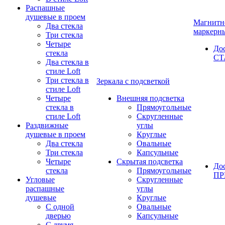
Распашные
душевые в проем
Магнитн
Два стекла
маркерн
Три стекла
Четыре
До
стекла
СТ
Два стекла в
стиле Loft
Три стекла в
Зеркала с подсветкой
стиле Loft
Четыре
Внешняя подсветка
стекла в
Прямоугольные
стиле Loft
Скругленные
Раздвижные
углы
душевые в проем
Круглые
Два стекла
Овальные
Три стекла
Капсульные
Четыре
Скрытая подсветка
До
стекла
Прямоугольные
П
Угловые
Скругленные
распашные
углы
душевые
Круглые
С одной
Овальные
дверью
Капсульные
С двумя