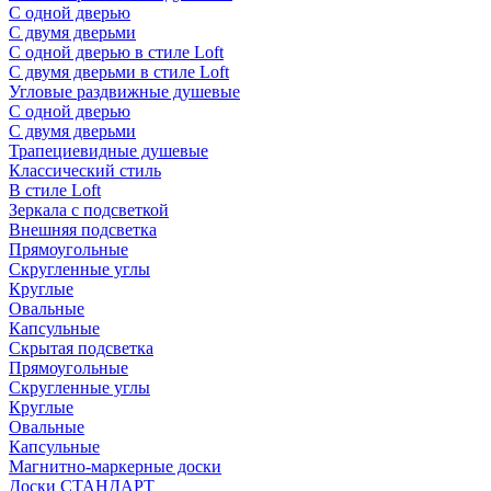
С одной дверью
С двумя дверьми
С одной дверью в стиле Loft
С двумя дверьми в стиле Loft
Угловые раздвижные душевые
С одной дверью
С двумя дверьми
Трапециевидные душевые
Классический стиль
В стиле Loft
Зеркала с подсветкой
Внешняя подсветка
Прямоугольные
Скругленные углы
Круглые
Овальные
Капсульные
Скрытая подсветка
Прямоугольные
Скругленные углы
Круглые
Овальные
Капсульные
Магнитно-маркерные доски
Доски СТАНДАРТ