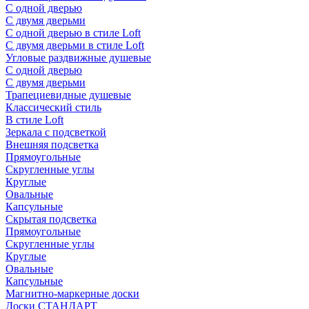
С одной дверью
С двумя дверьми
С одной дверью в стиле Loft
С двумя дверьми в стиле Loft
Угловые раздвижные душевые
С одной дверью
С двумя дверьми
Трапециевидные душевые
Классический стиль
В стиле Loft
Зеркала с подсветкой
Внешняя подсветка
Прямоугольные
Скругленные углы
Круглые
Овальные
Капсульные
Скрытая подсветка
Прямоугольные
Скругленные углы
Круглые
Овальные
Капсульные
Магнитно-маркерные доски
Доски СТАНДАРТ