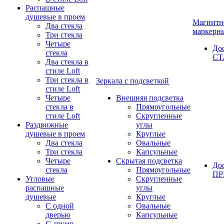
Распашные
душевые в проем
Магнитн
Два стекла
маркерн
Три стекла
Четыре
До
стекла
СТ
Два стекла в
стиле Loft
Три стекла в
Зеркала с подсветкой
стиле Loft
Четыре
Внешняя подсветка
стекла в
Прямоугольные
стиле Loft
Скругленные
Раздвижные
углы
душевые в проем
Круглые
Два стекла
Овальные
Три стекла
Капсульные
Четыре
Скрытая подсветка
До
стекла
Прямоугольные
П
Угловые
Скругленные
распашные
углы
душевые
Круглые
С одной
Овальные
дверью
Капсульные
С двумя