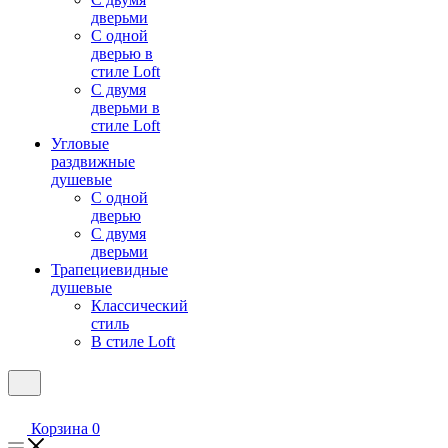
дверьми
С одной
дверью в
стиле Loft
С двумя
дверьми в
стиле Loft
Угловые
раздвижные
душевые
С одной
дверью
С двумя
дверьми
Трапециевидные
душевые
Классический
стиль
В стиле Loft
Корзина
0