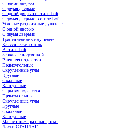
С одной дверью
С двумя дверьми
С одной дверью в стиле Loft
С двумя дверьми в стиле Loft
Угловые раздвижные душевые
С одной дверью
С двумя дверьми
Трапециевидные душевые
Классический стиль
В стиле Loft
Зеркала с подсветкой
Внешняя подсветка
Прямоугольные
Скругленные углы
Круглые
Овальные
Капсульные
Скрытая подсветка
Прямоугольные
Скругленные углы
Круглые
Овальные
Капсульные
Магнитно-маркерные доски
Доски СТАНДАРТ