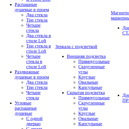
Распашные
душевые в проем
Магнитн
Два стекла
маркерн
Три стекла
Четыре
До
стекла
СТ
Два стекла в
стиле Loft
Три стекла в
Зеркала с подсветкой
стиле Loft
Четыре
Внешняя подсветка
стекла в
Прямоугольные
стиле Loft
Скругленные
Раздвижные
углы
душевые в проем
Круглые
Два стекла
Овальные
Три стекла
Капсульные
Четыре
Скрытая подсветка
До
стекла
Прямоугольные
П
Угловые
Скругленные
распашные
углы
душевые
Круглые
С одной
Овальные
дверью
Капсульные
С двумя