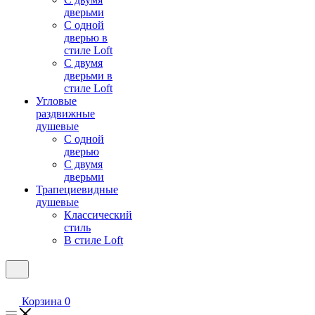
дверьми
С одной
дверью в
стиле Loft
С двумя
дверьми в
стиле Loft
Угловые
раздвижные
душевые
С одной
дверью
С двумя
дверьми
Трапециевидные
душевые
Классический
стиль
В стиле Loft
Корзина
0