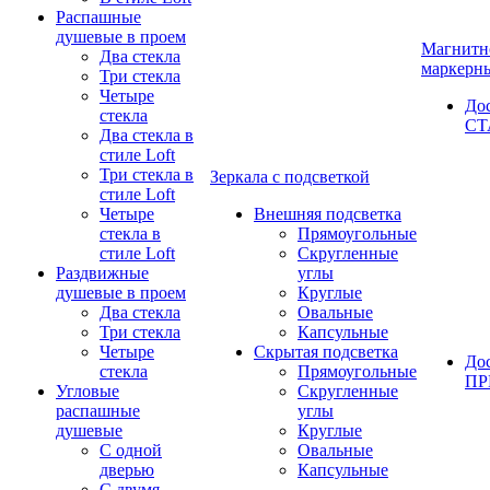
Распашные
душевые в проем
Магнитн
Два стекла
маркерн
Три стекла
Четыре
До
стекла
СТ
Два стекла в
стиле Loft
Три стекла в
Зеркала с подсветкой
стиле Loft
Четыре
Внешняя подсветка
стекла в
Прямоугольные
стиле Loft
Скругленные
Раздвижные
углы
душевые в проем
Круглые
Два стекла
Овальные
Три стекла
Капсульные
Четыре
Скрытая подсветка
До
стекла
Прямоугольные
П
Угловые
Скругленные
распашные
углы
душевые
Круглые
С одной
Овальные
дверью
Капсульные
С двумя