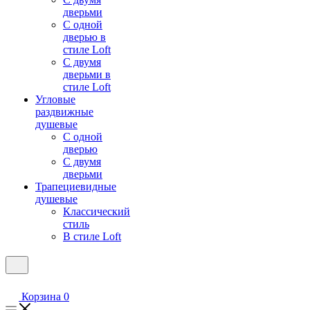
дверьми
С одной
дверью в
стиле Loft
С двумя
дверьми в
стиле Loft
Угловые
раздвижные
душевые
С одной
дверью
С двумя
дверьми
Трапециевидные
душевые
Классический
стиль
В стиле Loft
Корзина
0