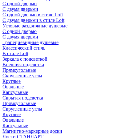
С одной дверью
С двумя дверьми
С одной дверью в стиле Loft
С двумя дверьми в стиле Loft
Угловые раздвижные душевые
С одной дверью
С двумя дверьми
Трапециевидные душевые
Классический стиль
В стиле Loft
Зеркала с подсветкой
Внешняя подсветка
Прямоугольные
Скругленные углы
Круглые
Овальные
Капсульные
Скрытая подсветка
Прямоугольные
Скругленные углы
Круглые
Овальные
Капсульные
Магнитно-маркерные доски
Доски СТАНДАРТ